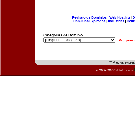
Registro de Dominios
|
Web Hosting
|
D
Dominios Expirados
|
Industrias
|
Indu
Categorías de Dominio:
[Pág. princi
** Precios expre
© 2002/2022 Solo10.com