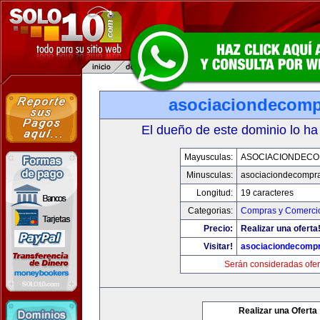
asociaciondecom
El dueño de este dominio lo ha
Mayusculas:
ASOCIACIONDEC
Minusculas:
asociaciondecompr
Longitud:
19 caracteres
Categorias:
Compras y Comercio
Precio:
Realizar una oferta
Visitar!
asociaciondecomp
Serán consideradas ofer
Realizar una Oferta