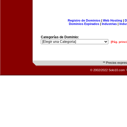
Registro de Dominios
|
Web Hosting
|
D
Dominios Expirados
|
Industrias
|
Indu
Categorías de Dominio:
[Pág. princi
** Precios expre
© 2002/2022 Solo10.com