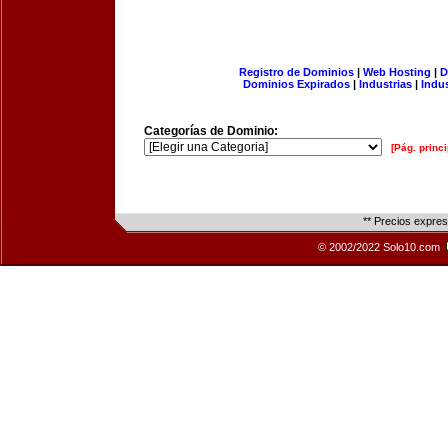
Registro de Dominios
|
Web Hosting
|
D
Dominios Expirados
|
Industrias
|
Indu
Categorías de Dominio:
[Pág. princi
** Precios expre
© 2002/2022 Solo10.com