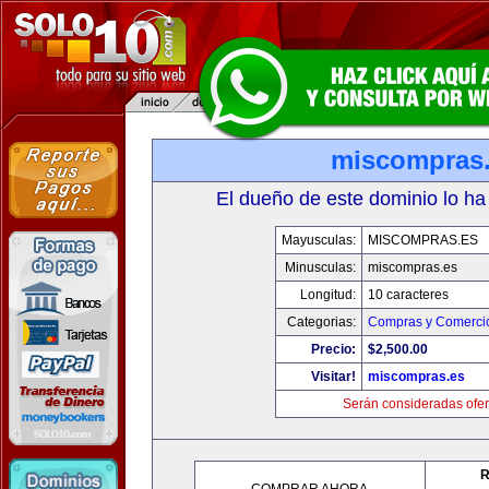
miscompras
El dueño de este dominio lo ha
Mayusculas:
MISCOMPRAS.ES
Minusculas:
miscompras.es
Longitud:
10 caracteres
Categorias:
Compras y Comercio
Precio:
$2,500.00
Visitar!
miscompras.es
Serán consideradas ofer
R