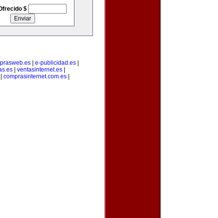
Ofrecido $
prasweb.es
|
e-publicidad.es
|
as.es
|
ventasinternet.es
|
|
comprasinternet.com.es
|