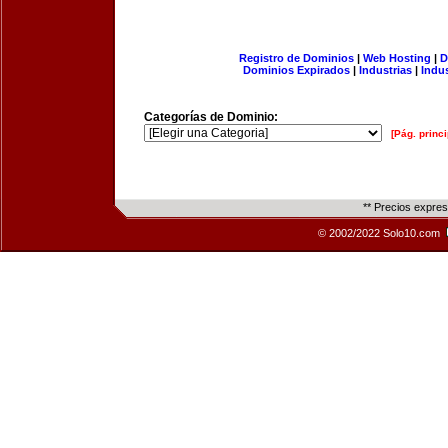
Registro de Dominios
|
Web Hosting
|
D
Dominios Expirados
|
Industrias
|
Indu
Categorías de Dominio:
[Pág. princi
** Precios expre
© 2002/2022 Solo10.com