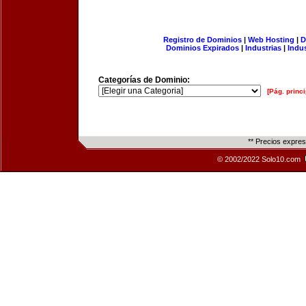
Registro de Dominios
|
Web Hosting
|
D
Dominios Expirados
|
Industrias
|
Indu
Categorías de Dominio:
[Pág. princi
** Precios expre
© 2002/2022 Solo10.com