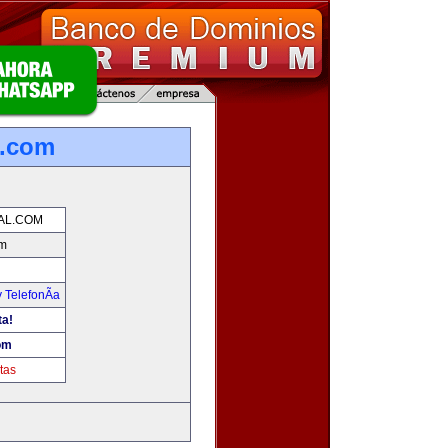
l.com
TAL.COM
om
 TelefonÃ­a
ta!
com
tas