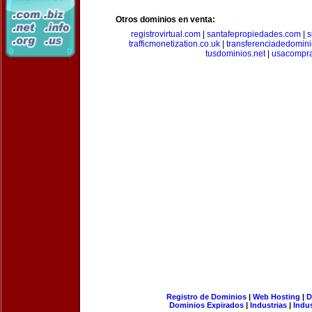
Otros dominios en venta:
registrovirtual.com
|
santafepropiedades.com
|
s
trafficmonetization.co.uk
|
transferenciadedomin
tusdominios.net
|
usacompr
Registro de Dominios
|
Web Hosting
|
D
Dominios Expirados
|
Industrias
|
Indu