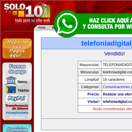
telefoniadigita
Vendido!
Mayusculas:
TELEFONIADIGI
Minusculas:
telefoniadigital.c
Longitud:
16 caracteres
Categorias:
Comunicaciones y
Precio:
Realizar una ofer
Visitar!
telefoniadigital.
Serán consideradas ofer