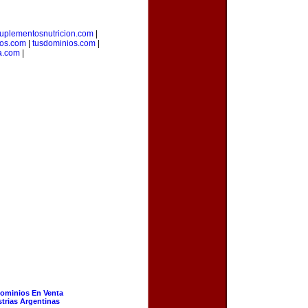
uplementosnutricion.com
|
ios.com
|
tusdominios.com
|
a.com
|
ominios En Venta
strias Argentinas