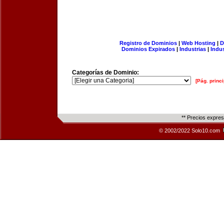
Registro de Dominios
|
Web Hosting
|
D
Dominios Expirados
|
Industrias
|
Indu
Categorías de Dominio:
[Pág. princi
** Precios expre
© 2002/2022 Solo10.com