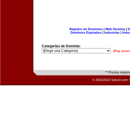
Registro de Dominios
|
Web Hosting
|
D
Dominios Expirados
|
Industrias
|
Indu
Categorías de Dominio:
[Pág. princi
** Precios expre
© 2002/2022 Solo10.com