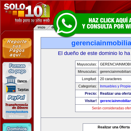
gerenciainmobili
El dueño de este dominio lo ha
Mayusculas:
GERENCIAINMOBI
Minusculas:
gerenciainmobiliar
Longitud:
20 caracteres
Categorias:
Inmuebles y Propi
Precio:
Realizar una oferta
Visitar!
gerenciainmobilia
Serán consideradas ofer
Realizar una Oferta