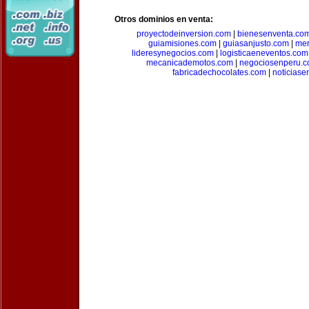
Otros dominios en venta:
proyectodeinversion.com
|
bienesenventa.co
guiamisiones.com
|
guiasanjusto.com
|
mer
lideresynegocios.com
|
logisticaeneventos.com
mecanicademotos.com
|
negociosenperu.
fabricadechocolates.com
|
noticiase