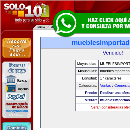
mueblesimporta
Vendido!
Mayusculas:
MUEBLESIMPOR
Minusculas:
mueblesimportado
Longitud:
17 caracteres
Categorias:
Ventas y Comercia
Precio:
Realizar una ofert
Visitar!
mueblesimportad
Serán consideradas ofer