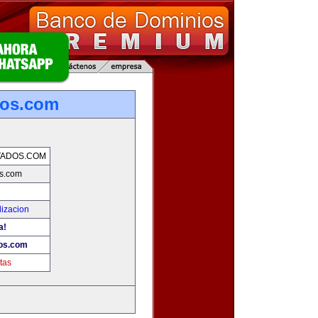
dos.com
TADOS.COM
s.com
lizacion
a!
os.com
tas