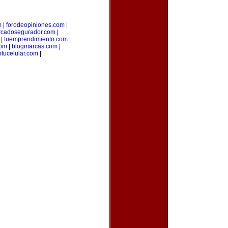
m
|
forodeopiniones.com
|
cadosegurador.com
|
|
tuemprendimiento.com
|
com
|
blogmarcas.com
|
ntucelular.com
|