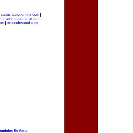
|
capacitaciononline.com
|
om
|
adondecomprar.com
|
com
|
expoartesanal.com
|
ominios En Venta