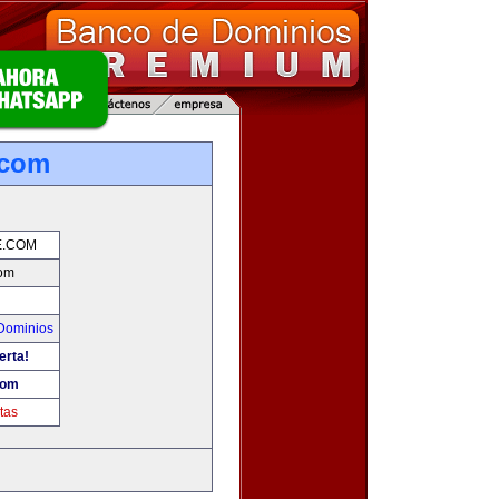
.com
E.COM
om
Dominios
erta!
com
tas