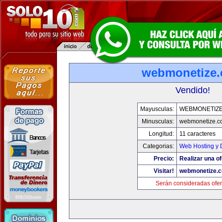
webmonetize
Vendido!
Mayusculas:
WEBMONETIZ
Minusculas:
webmonetize.c
Longitud:
11 caracteres
Categorias:
Web Hosting y 
Precio:
Realizar una of
Visitar!
webmonetize.
Serán consideradas ofer