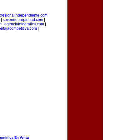
ofesionalindependiente.com
|
|
sevendepropiedad.com
|
m
|
agenciafotografica.com
|
entajacompetitiva.com
|
ominios En Venta