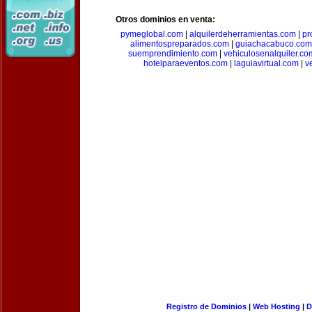
Otros dominios en venta:
pymeglobal.com
|
alquilerdeherramientas.com
|
pr
alimentospreparados.com
|
guiachacabuco.com
suemprendimiento.com
|
vehiculosenalquiler.co
hotelparaeventos.com
|
laguiavirtual.com
|
v
Registro de Dominios
|
Web Hosting
|
D