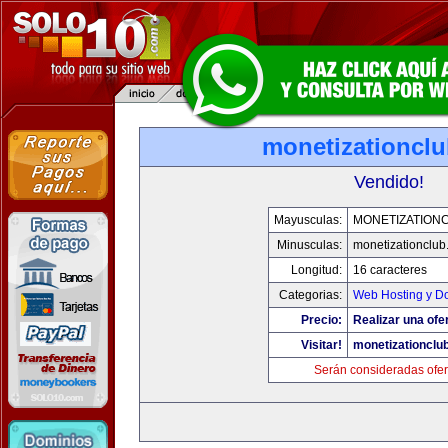
monetizationcl
Vendido!
Mayusculas:
MONETIZATION
Minusculas:
monetizationclub
Longitud:
16 caracteres
Categorias:
Web Hosting y D
Precio:
Realizar una ofer
Visitar!
monetizationclu
Serán consideradas ofer