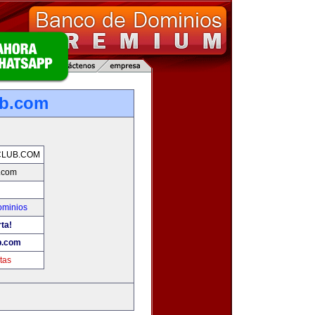
ub.com
CLUB.COM
.com
ominios
ta!
b.com
tas