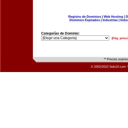
Registro de Dominios
|
Web Hosting
|
D
Dominios Expirados
|
Industrias
|
Indu
Categorías de Dominio:
[Pág. princi
** Precios expre
© 2002/2022 Solo10.com