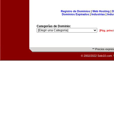
Registro de Dominios
|
Web Hosting
|
D
Dominios Expirados
|
Industrias
|
Indu
Categorías de Dominio:
[Pág. princi
** Precios expre
© 2002/2022 Solo10.com