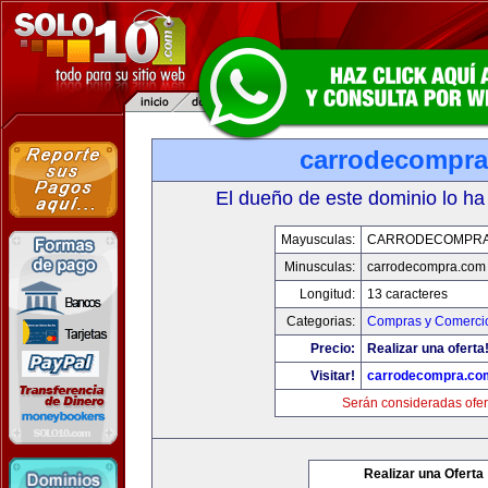
carrodecompr
El dueño de este dominio lo ha
Mayusculas:
CARRODECOMPRA
Minusculas:
carrodecompra.com
Longitud:
13 caracteres
Categorias:
Compras y Comercio
Precio:
Realizar una oferta
Visitar!
carrodecompra.co
Serán consideradas ofer
Realizar una Oferta