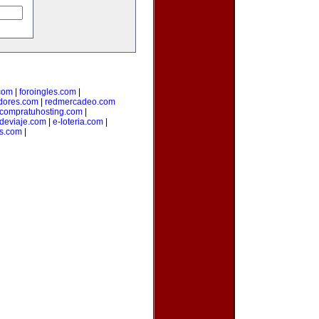
com
|
foroingles.com
|
idores.com
|
redmercadeo.com
compratuhosting.com
|
odeviaje.com
|
e-loteria.com
|
es.com
|