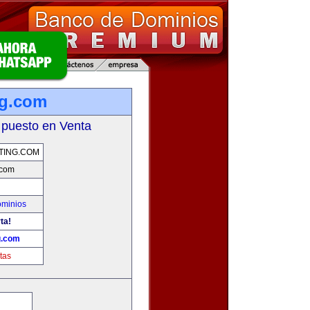
ng.com
 puesto en Venta
TING.COM
.com
ominios
ta!
g.com
tas