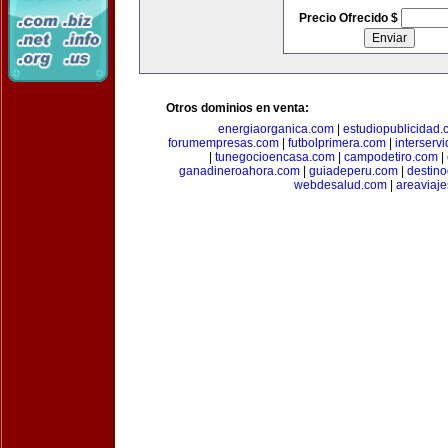
Precio Ofrecido $
Otros dominios en venta:
energiaorganica.com
|
estudiopublicidad.
forumempresas.com
|
futbolprimera.com
|
interserv
|
tunegocioencasa.com
|
campodetiro.com
|
ganadineroahora.com
|
guiadeperu.com
|
destin
webdesalud.com
|
areaviaj