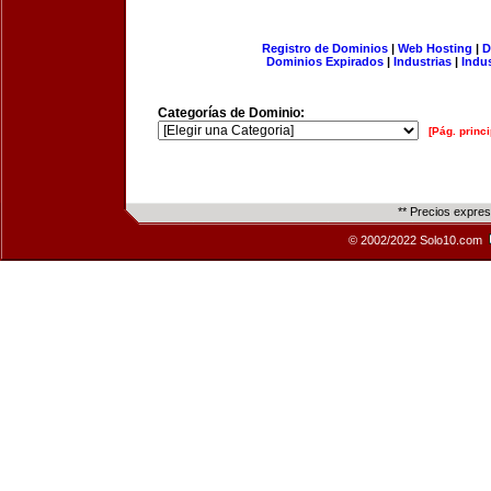
Registro de Dominios
|
Web Hosting
|
D
Dominios Expirados
|
Industrias
|
Indu
Categorías de Dominio:
[Pág. princi
** Precios expre
© 2002/2022 Solo10.com