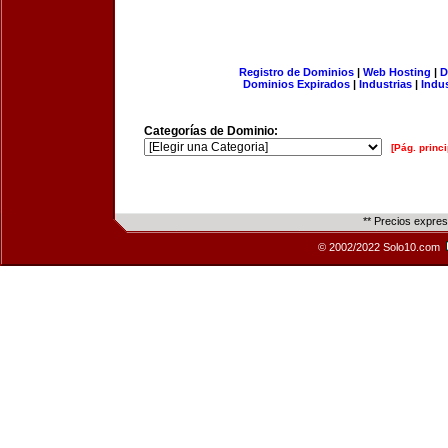
Registro de Dominios
|
Web Hosting
|
D
Dominios Expirados
|
Industrias
|
Indu
Categorías de Dominio:
[Pág. princi
** Precios expre
© 2002/2022 Solo10.com