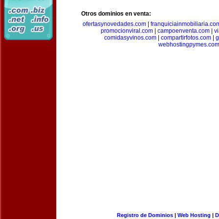
Otros dominios en venta:
ofertasynovedades.com
|
franquiciainmobiliaria.co
promocionviral.com
|
campoenventa.com
|
v
comidasyvinos.com
|
compartirfotos.com
|
g
webhostingpymes.co
Registro de Dominios
|
Web Hosting
|
D