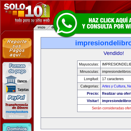
impresiondelibr
Vendido!
Mayusculas:
IMPRESIONDELI
Minusculas:
impresiondelibro
Longitud:
17 caracteres
Categorias:
Artes y Cultura
,
Ne
Precio:
Realizar una ofer
Visitar!
impresiondelibr
Serán consideradas ofer