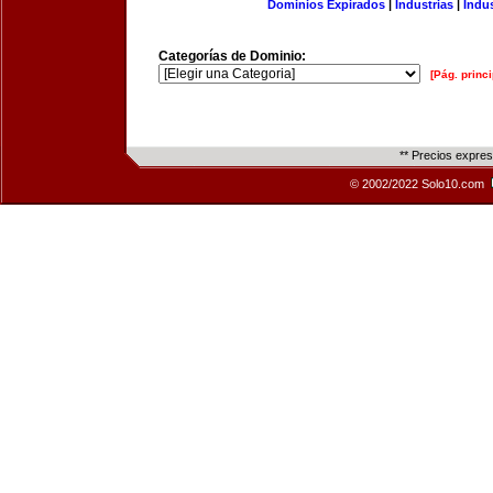
Dominios Expirados
|
Industrias
|
Indu
Categorías de Dominio:
[Pág. princi
** Precios expre
© 2002/2022 Solo10.com