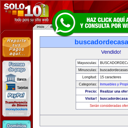
buscadordecas
Vendido!
Mayusculas:
BUSCADORDEC
Minusculas:
buscadordecasas
Longitud:
15 caracteres
Categorias:
Inmuebles y Prop
Precio:
Realizar una ofer
Visitar!
buscadordecasa
Serán consideradas ofer