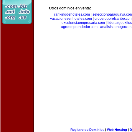
Otros dominios en venta:
rankingdehoteles.com
|
seleccionparaguaya.co
vacacionesenhoteles.com
|
cruceroporelcaribe.co
excelenciaempresaria.com
|
liderazgoexito
agroemprendedor.com
|
analisisdenegocios
Registro de Dominios
|
Web Hosting
|
D