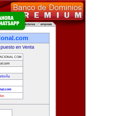
ional.com
 puesto en Venta
ACIONAL.COM
nal.com
efonÃ­a
nal.com
tas