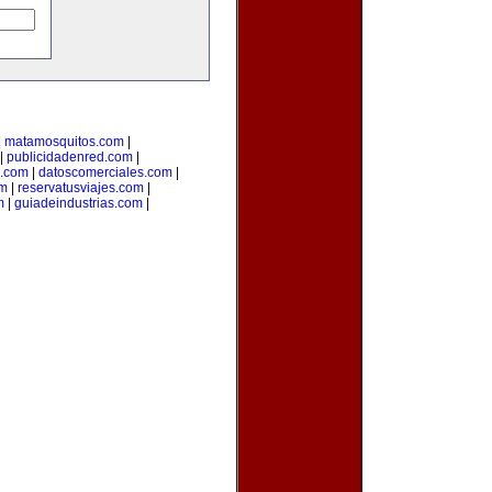
|
matamosquitos.com
|
|
publicidadenred.com
|
l.com
|
datoscomerciales.com
|
om
|
reservatusviajes.com
|
m
|
guiadeindustrias.com
|