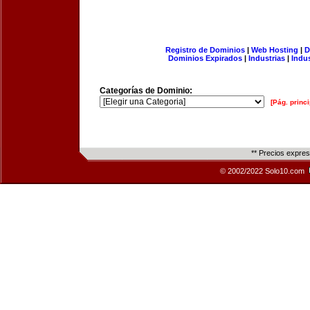
Registro de Dominios
|
Web Hosting
|
D
Dominios Expirados
|
Industrias
|
Indu
Categorías de Dominio:
[Pág. princi
** Precios expre
© 2002/2022 Solo10.com