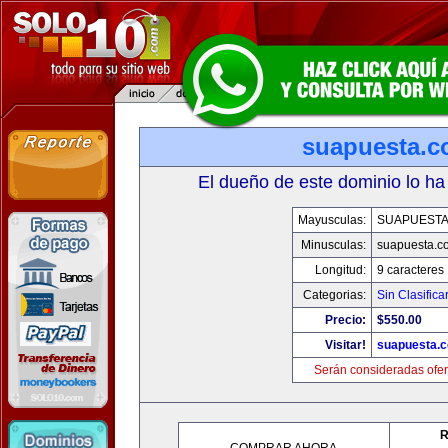
suapuesta.
El dueño de este dominio lo ha
Mayusculas:
SUAPUEST
Minusculas:
suapuesta.c
Longitud:
9 caracteres
Categorias:
Sin Clasifica
Precio:
$550.00
Visitar!
suapuesta.
Serán consideradas ofer
R