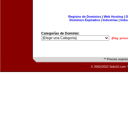
Registro de Dominios
|
Web Hosting
|
D
Dominios Expirados
|
Industrias
|
Indu
Categorías de Dominio:
[Pág. princi
** Precios expre
© 2002/2022 Solo10.com