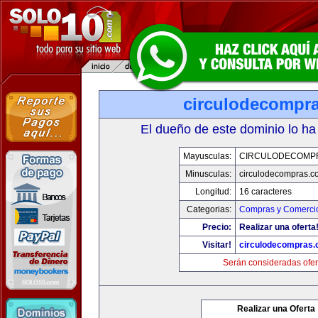
circulodecompr
El dueño de este dominio lo ha
Mayusculas:
CIRCULODECOMP
Minusculas:
circulodecompras.c
Longitud:
16 caracteres
Categorias:
Compras y Comercio
Precio:
Realizar una oferta
Visitar!
circulodecompras
Serán consideradas ofer
Realizar una Oferta