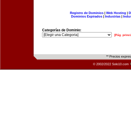
Registro de Dominios
|
Web Hosting
|
D
Dominios Expirados
|
Industrias
|
Indu
Categorías de Dominio:
[Pág. princi
** Precios expre
© 2002/2022 Solo10.com