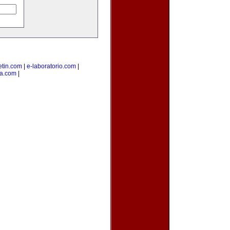
etin.com
|
e-laboratorio.com
|
sa.com
|