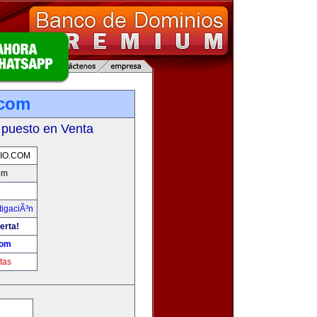
.com
 puesto en Venta
IO.COM
om
tigaciÃ³n
erta!
com
tas