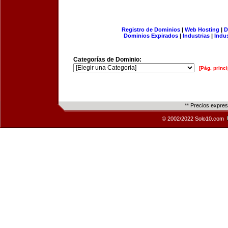
Registro de Dominios
|
Web Hosting
|
D
Dominios Expirados
|
Industrias
|
Indu
Categorías de Dominio:
[Pág. princi
** Precios expre
© 2002/2022 Solo10.com