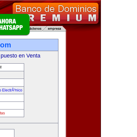
com
 puesto en Venta
M
 ElectrÃ³nico
!
tas