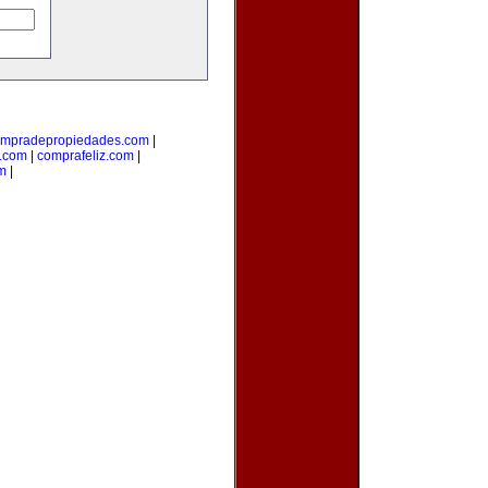
mpradepropiedades.com
|
a.com
|
comprafeliz.com
|
m
|