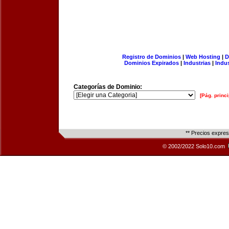
Registro de Dominios
|
Web Hosting
|
D
Dominios Expirados
|
Industrias
|
Indu
Categorías de Dominio:
[Pág. princi
** Precios expre
© 2002/2022 Solo10.com