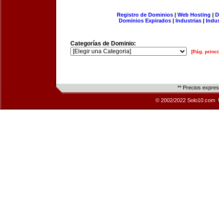
Registro de Dominios
|
Web Hosting
|
D
Dominios Expirados
|
Industrias
|
Indu
Categorías de Dominio:
[Pág. princi
** Precios expre
© 2002/2022 Solo10.com