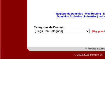
Registro de Dominios
|
Web Hosting
|
D
Dominios Expirados
|
Industrias
|
Indu
Categorías de Dominio:
[Pág. princi
** Precios expre
© 2002/2022 Solo10.com