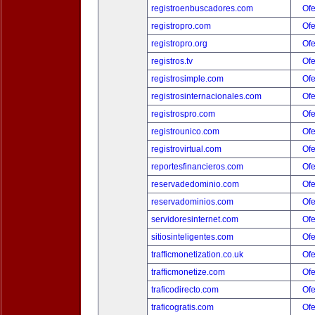
registroenbuscadores.com
Ofe
registropro.com
Ofe
registropro.org
Ofe
registros.tv
Ofe
registrosimple.com
Ofe
registrosinternacionales.com
Ofe
registrospro.com
Ofe
registrounico.com
Ofe
registrovirtual.com
Ofe
reportesfinancieros.com
Ofe
reservadedominio.com
Ofe
reservadominios.com
Ofe
servidoresinternet.com
Ofe
sitiosinteligentes.com
Ofe
trafficmonetization.co.uk
Ofe
trafficmonetize.com
Ofe
traficodirecto.com
Ofe
traficogratis.com
Ofe